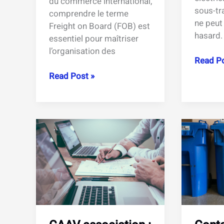
du commerce international,
sous-tra
comprendre le terme
ne peut 
Freight on Board (FOB) est
hasard.
essentiel pour maîtriser
l’organisation des
Contrôl
Read Po
SPS
Freight
Read Post »
:
on
obligat
board
et
meaning
contrôl
:
techniq
décryptage
indispe
du
en
terme
sécurit
en
chantie
logistique
et
transport