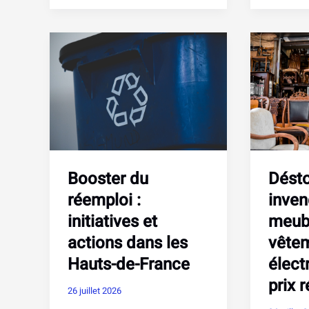
:
:
tarifs,
comme
tutoriels
choisir
et
le
services
bon
en
volume
Vendée
et
pour
trouver
les
un
professionnels
contene
Booster du
Dést
près
de
réemploi :
inven
chez
initiatives et
meub
vous
actions dans les
vêtem
Hauts-de-France
élect
prix 
26 juillet 2026