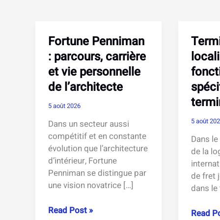
Fortune Penniman
Termi
: parcours, carrière
local
et vie personnelle
fonct
de l’architecte
spéci
termi
5 août 2026
5 août 20
Dans un secteur aussi
compétitif et en constante
Dans l
évolution que l’architecture
de la lo
d’intérieur, Fortune
internat
Penniman se distingue par
de fret 
une vision novatrice […]
dans le
Fortune
Read Post »
Termina
Read Po