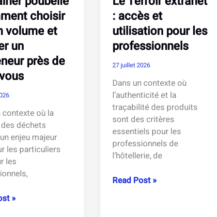
iner poubelle
Le Terroir extranet
ment choisir
: accès et
n volume et
utilisation pour les
er un
professionnels
neur près de
27 juillet 2026
 vous
Dans un contexte où
l’authenticité et la
2026
traçabilité des produits
 contexte où la
sont des critères
 des déchets
essentiels pour les
 un enjeu majeur
professionnels de
r les particuliers
l’hôtellerie, de
r les
ionnels,
Le
Read Post »
Terroir
er
st »
extranet
e
: