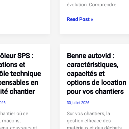
évolution. Comprendre
Trade
Read Post »
tion,
and
nnement
economics
:
ités
notions
ôleur SPS :
Benne autovid :
clés
l
pour
ations et
caractéristiques,
comprendre
ôle technique
capacités et
le
pensables en
options de location
commerce
ité chantier
pour vos chantiers
et
l’économie
2026
30 juillet 2026
chantier où se
Sur vos chantiers, la
t maçons,
gestion efficace des
iens, couvreurs et
matériaux et des déchets