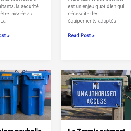
itants, la sécurité
est un enjeu quotidien qui
être laissée au
nécessite des
 La
équipements adaptés
eur
Benne
st »
Read Post »
autovid
:
ions
caractéristiques,
capacités
e
et
ue
options
nsables
de
location
é
pour
r
vos
chantiers