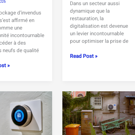
2026
Dans un secteur aussi
dynamique que la
ockage d’invendus
restauration, la
s’est affirmé en
digitalisation est devenue
omme une
un levier incontournable
nité incontournable
pour optimiser la prise de
céder à des
s neufs de qualité
Applications
Read Post »
gratuites
kage
st »
de
s
prise
de
commande
s,
pour
nts
restaurateurs
et
ménager
serveurs