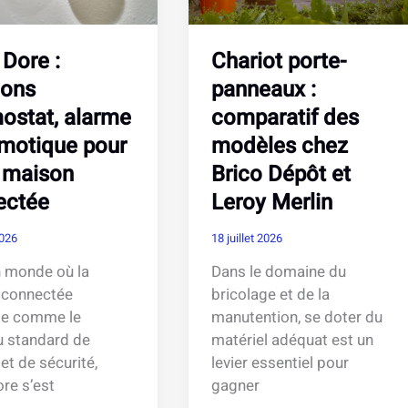
 Dore :
Chariot porte-
ions
panneaux :
ostat, alarme
comparatif des
motique pour
modèles chez
 maison
Brico Dépôt et
ectée
Leroy Merlin
2026
18 juillet 2026
 monde où la
Dans le domaine du
 connectée
bricolage et de la
se comme le
manutention, se doter du
 standard de
matériel adéquat est un
et de sécurité,
levier essentiel pour
ore s’est
gagner