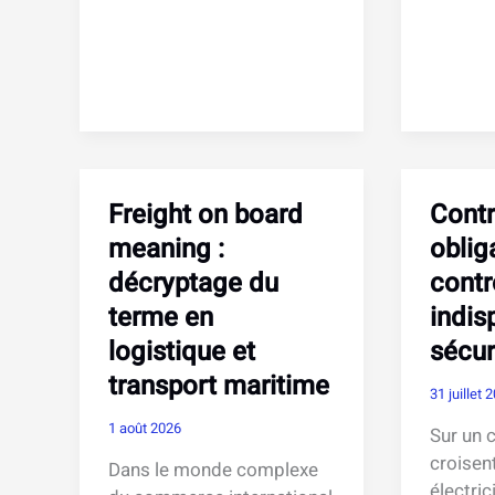
Penniman
de
:
fret
parcours,
:
carrière
localisa
et
fonctio
vie
et
personnelle
spécific
de
du
Freight on board
Contr
l’architecte
termina
meaning :
oblig
Shein
décryptage du
contr
terme en
indis
logistique et
sécur
transport maritime
31 juillet 
1 août 2026
Sur un 
croisen
Dans le monde complexe
électric