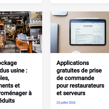
accès
nt
et
utilisation
pour
les
professionnels
ur
ockage
Applications
dus usine :
gratuites de prise
les,
de commande
ents et
pour restaurateurs
roménager à
et serveurs
réduits
23 juillet 2026