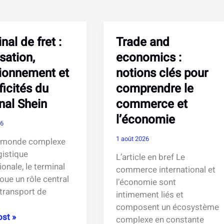
nal de fret :
Trade and
isation,
economics :
ionnement et
notions clés pour
ficités du
comprendre le
nal Shein
commerce et
l’économie
26
1 août 2026
e monde complexe
gistique
L’article en bref Le
ionale, le terminal
commerce international et
joue un rôle central
l’économie sont
 transport de
intimement liés et
composent un écosystème
l
st »
complexe en constante