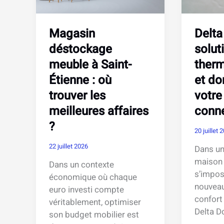
de-
réduits
France
Magasin
Delta
déstockage
solut
meuble à Saint-
therm
Étienne : où
et do
trouver les
votre
meilleures affaires
conn
?
20 juillet 
22 juillet 2026
Dans un
maison
Dans un contexte
s’impo
économique où chaque
nouveau
euro investi compte
confort 
véritablement, optimiser
Delta D
son budget mobilier est