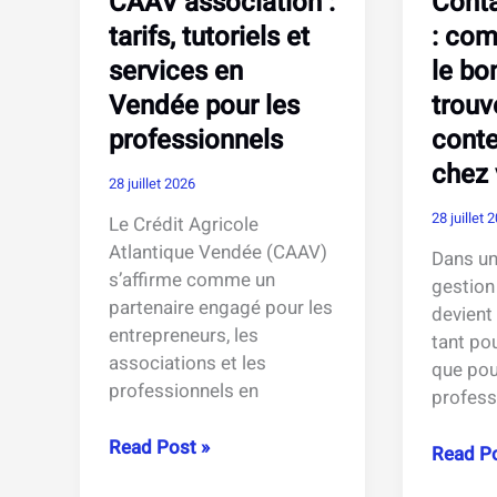
CAAV association :
Conta
maritime
tarifs, tutoriels et
: com
services en
le bo
Vendée pour les
trouv
professionnels
conte
chez
28 juillet 2026
28 juillet 
Le Crédit Agricole
Atlantique Vendée (CAAV)
Dans un
s’affirme comme un
gestion
partenaire engagé pour les
devient
entrepreneurs, les
tant pou
associations et les
que pou
professionnels en
profess
CAAV
Read Post »
Contain
Read Po
association
poubell