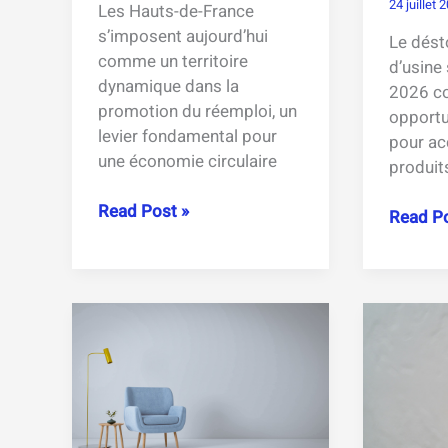
24 juillet 
Les Hauts-de-France
s’imposent aujourd’hui
Le dést
comme un territoire
d’usine 
dynamique dans la
2026 c
promotion du réemploi, un
opportu
levier fondamental pour
pour ac
une économie circulaire
produit
Booster
Read Post »
Déstoc
Read Po
du
invendu
réemploi
usine
:
:
initiatives
meuble
et
vêteme
actions
et
dans
électro
les
à
Hauts-
prix