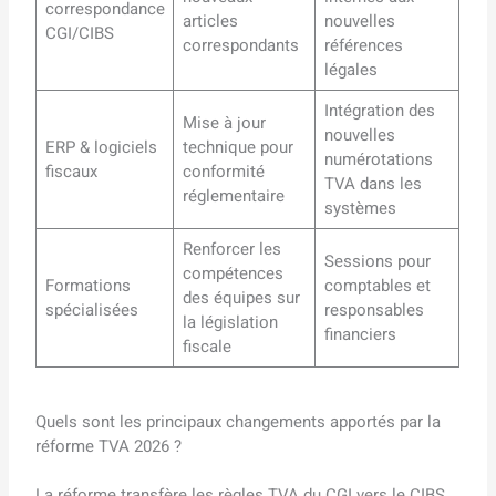
correspondance
articles
nouvelles
CGI/CIBS
correspondants
références
légales
Intégration des
Mise à jour
nouvelles
ERP & logiciels
technique pour
numérotations
fiscaux
conformité
TVA dans les
réglementaire
systèmes
Renforcer les
Sessions pour
compétences
Formations
comptables et
des équipes sur
spécialisées
responsables
la législation
financiers
fiscale
Quels sont les principaux changements apportés par la
réforme TVA 2026 ?
La réforme transfère les règles TVA du CGI vers le CIBS,