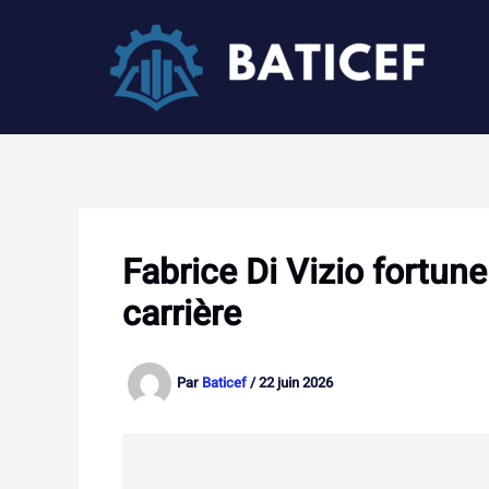
Aller
au
contenu
Fabrice Di Vizio fortun
carrière
Par
Baticef
/
22 juin 2026