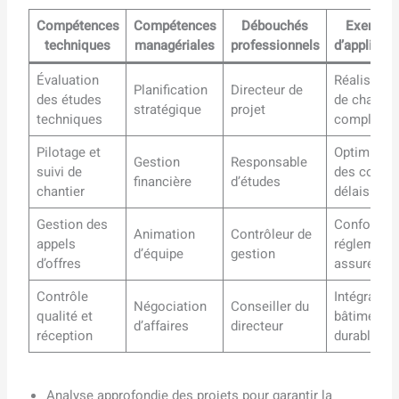
Compétences
Compétences
Débouchés
Exemple
techniques
managériales
professionnels
d’applicati
Évaluation
Réalisatio
Planification
Directeur de
des études
de chantie
stratégique
projet
techniques
complexes
Pilotage et
Optimisati
Gestion
Responsable
suivi de
des coûts 
financière
d’études
chantier
délais
Gestion des
Conformit
Animation
Contrôleur de
appels
réglementa
d’équipe
gestion
d’offres
assurée
Contrôle
Intégration
Négociation
Conseiller du
qualité et
bâtiment
d’affaires
directeur
réception
durable
Analyse approfondie des projets pour garantir la