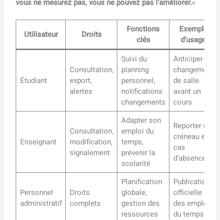
vous ne mesurez pas, vous ne pouvez pas l’améliorer.
«
Fonctions
Exemple
Utilisateur
Droits
clés
d’usage
Suivi du
Anticiper un
Consultation,
planning
changement
Étudiant
export,
personnel,
de salle
alertes
notifications
avant un
changements
cours
Adapter son
Reporter un
Consultation,
emploi du
créneau en
Enseignant
modification,
temps,
cas
signalement
prévenir la
d’absence
scolarité
Planification
Publication
Personnel
Droits
globale,
officielle
administratif
complets
gestion des
des emplois
ressources
du temps