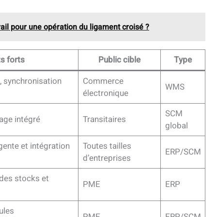
vail pour une opération du ligament croisé ?
s forts
Public cible
Type
, synchronisation
Commerce
WMS
électronique
SCM
age intégré
Transitaires
global
igente et intégration
Toutes tailles
ERP/SCM
d’entreprises
des stocks et
PME
ERP
ules
PME
ERP/SCM