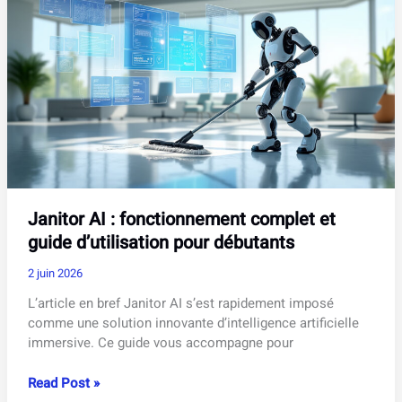
compagnies
et
évolution
en
2026
Janitor AI : fonctionnement complet et
guide d’utilisation pour débutants
2 juin 2026
L’article en bref Janitor AI s’est rapidement imposé
comme une solution innovante d’intelligence artificielle
immersive. Ce guide vous accompagne pour
Janitor
Read Post »
AI