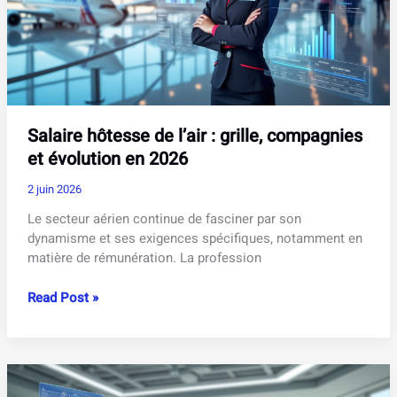
se
développer
?
Salaire hôtesse de l’air : grille, compagnies
et évolution en 2026
2 juin 2026
Le secteur aérien continue de fasciner par son
dynamisme et ses exigences spécifiques, notamment en
matière de rémunération. La profession
Salaire
Read Post »
hôtesse
de
l’air
:
grille,