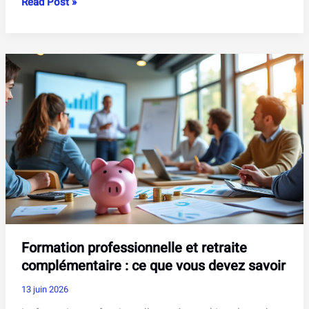
Arrêt
Read Post »
de
travail
pour
le
lendemain
:
droits,
démarches
et
conseils
pratiques
Formation professionnelle et retraite
complémentaire : ce que vous devez savoir
13 juin 2026