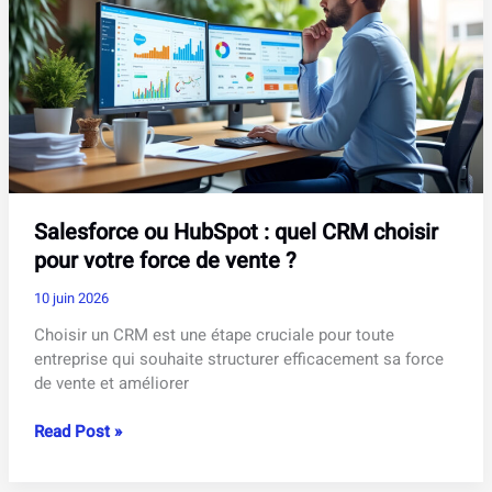
délais
et
précautions
à
respecter
Salesforce ou HubSpot : quel CRM choisir
pour votre force de vente ?
10 juin 2026
Choisir un CRM est une étape cruciale pour toute
entreprise qui souhaite structurer efficacement sa force
de vente et améliorer
Salesforce
Read Post »
ou
HubSpot