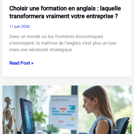
Choisir une formation en anglais : laquelle
transformera vraiment votre entreprise ?
11 juin 2026
Dans un monde où les frontières économiques
s’estompent, la maîtrise de l’anglais n’est plus un luxe
mais une nécessité stratégique
Choisir
Read Post »
une
formation
en
anglais
:
laquelle
transformera
vraiment
votre
entreprise