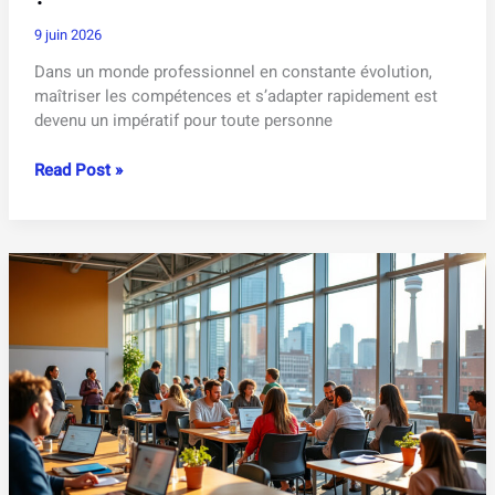
9 juin 2026
Dans un monde professionnel en constante évolution,
maîtriser les compétences et s’adapter rapidement est
devenu un impératif pour toute personne
Lifelong
Read Post »
Learning
Programme
de
l’UE
:
qu’est-
ce
que
c’est
et
comment
en
profiter