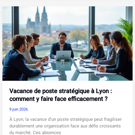
:
quel
CRM
choisir
pour
votre
force
de
vente
?
Vacance de poste stratégique à Lyon :
comment y faire face efficacement ?
9 juin 2026
À Lyon, la vacance d’un poste stratégique peut fragiliser
durablement une organisation face aux défis croissants
du marché. Ces absences