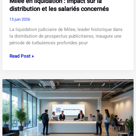
Milee en liquidation : impact sur la
distribution et les salariés concernés
13 juin 2026
La liquidation judiciaire de Milee, leader historique dans
la distribution de prospectus publicitaires, inaugure une
période de turbulences profondes pour
Milee
Read Post »
en
liquidation
:
impact
sur
la
distribution
et
les
salariés
concernés