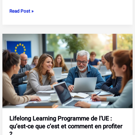
Vacance
Read Post »
de
poste
stratégique
à
Lyon
:
comment
y
faire
face
efficacement
?
Lifelong Learning Programme de l’UE :
qu’est-ce que c’est et comment en profiter
?