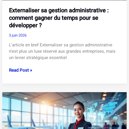
Externaliser sa gestion administrative :
comment gagner du temps pour se
développer ?
3 juin 2026
L’article en bref Externaliser sa gestion administrative
n’est plus un luxe réservé aux grandes entreprises, mais
un levier stratégique essentiel
Externaliser
Read Post »
sa
gestion
administrative
:
comment
gagner
du
temps
pour