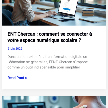
connaître
ENT Chercan : comment se connecter à
votre espace numérique scolaire ?
5 juin 2026
Dans un contexte où la transformation digitale de
l’éducation se généralise, l’ENT Chercan s’impose
comme un outil indispensable pour simplifier
ENT
Read Post »
Chercan
:
comment
se
connecter