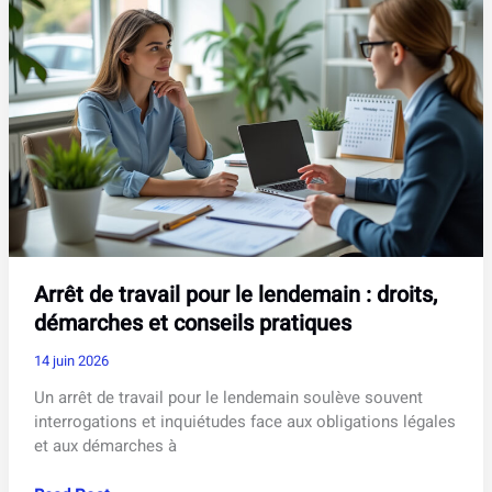
bonnes
pratiques
pour
protéger
les
salariés
Arrêt de travail pour le lendemain : droits,
démarches et conseils pratiques
14 juin 2026
Un arrêt de travail pour le lendemain soulève souvent
interrogations et inquiétudes face aux obligations légales
et aux démarches à