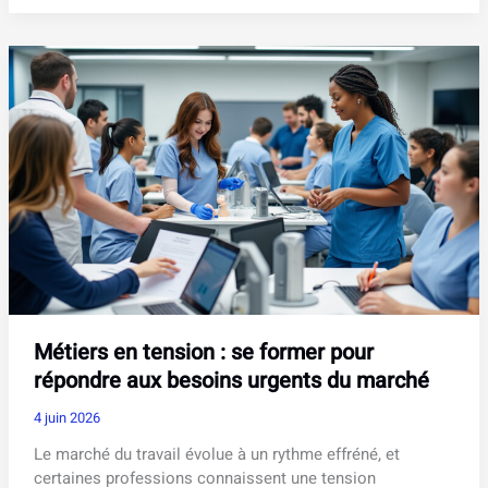
travail
pour
calcification
à
l’épaule
:
quelle
durée
d’opération
prévoir
?
Métiers en tension : se former pour
répondre aux besoins urgents du marché
4 juin 2026
Le marché du travail évolue à un rythme effréné, et
certaines professions connaissent une tension