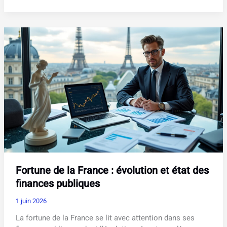
:
fonctionnement
complet
et
guide
d’utilisation
pour
débutants
Fortune de la France : évolution et état des
finances publiques
1 juin 2026
La fortune de la France se lit avec attention dans ses