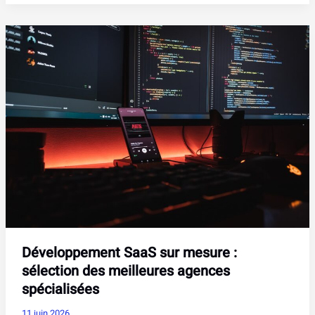
en
pharmacie
:
grille,
évolution
et
perspectives
en
2026
Développement SaaS sur mesure :
sélection des meilleures agences
spécialisées
11 juin 2026