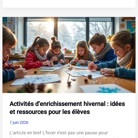
pour
entreprises
de
services
:
notre
guide
complet
2026
Activités d’enrichissement hivernal : idées
et ressources pour les élèves
7 juin 2026
L’article en bref L’hiver n’est pas une pause pour