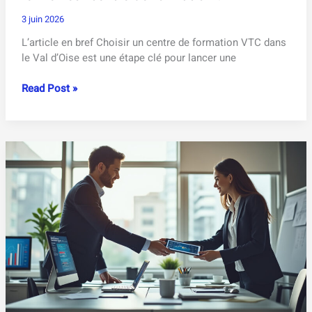
3 juin 2026
L’article en bref Choisir un centre de formation VTC dans
le Val d’Oise est une étape clé pour lancer une
Devenir
Read Post »
chauffeur
VTC
dans
le
95
:
quel
est
le
meilleur
centre
de
formation
?