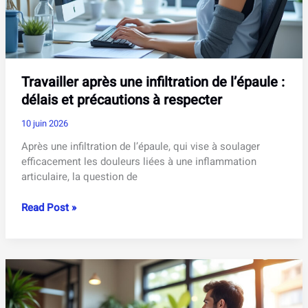
?
Travailler après une infiltration de l’épaule :
délais et précautions à respecter
10 juin 2026
Après une infiltration de l’épaule, qui vise à soulager
efficacement les douleurs liées à une inflammation
articulaire, la question de
Travailler
Read Post »
après
une
infiltration
de
l’épaule
: