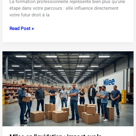
La formation professionnelle représente bien plus qu’une
étape dans votre parcours : elle influence directement
votre futur droit à la
Formation
Read Post »
professionnelle
et
retraite
complémentaire
:
ce
que
vous
devez
savoir