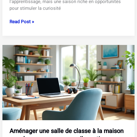
l’apprentissage, mais une saison riche en opportunités
pour stimuler la curiosité
Activités
Read Post »
d’enrichissement
hivernal
:
idées
et
ressources
pour
les
élèves
Aménager une salle de classe à la maison