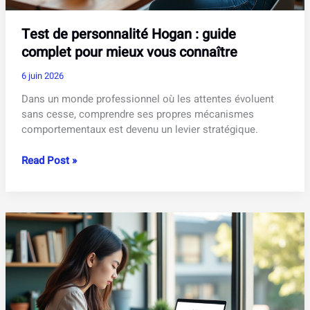
Test de personnalité Hogan : guide
complet pour mieux vous connaître
6 juin 2026
Dans un monde professionnel où les attentes évoluent
sans cesse, comprendre ses propres mécanismes
comportementaux est devenu un levier stratégique.
Test
Read Post »
de
personnalité
Hogan
:
guide
complet
pour
mieux
vous