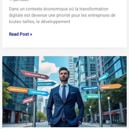
Dans un contexte économique où la transformation
digitale est devenue une priorité pour les entreprises de
toutes tailles, le développement
Développement
Read Post »
SaaS
sur
mesure
:
sélection
des
meilleures
agences
spécialisées