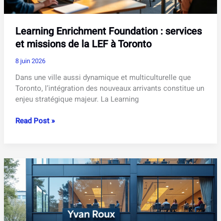
?
Learning Enrichment Foundation : services
et missions de la LEF à Toronto
8 juin 2026
Dans une ville aussi dynamique et multiculturelle que
Toronto, l’intégration des nouveaux arrivants constitue un
enjeu stratégique majeur. La Learning
Learning
Read Post »
Enrichment
Foundation
:
services
et
missions
de
la
LEF