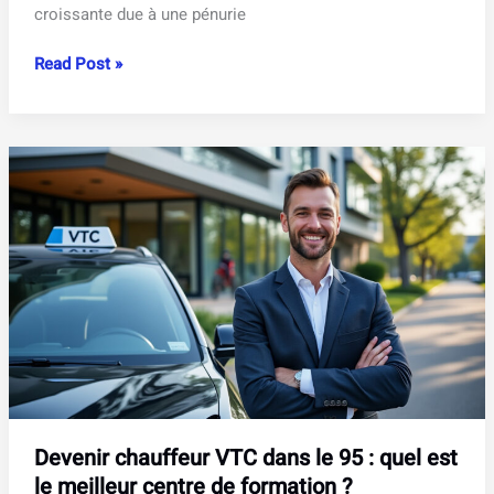
croissante due à une pénurie
Métiers
Read Post »
en
tension
:
se
former
pour
répondre
aux
besoins
urgents
du
marché
Devenir chauffeur VTC dans le 95 : quel est
le meilleur centre de formation ?