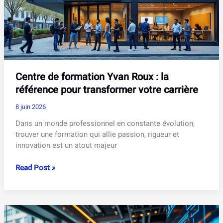
à
Toronto
Centre de formation Yvan Roux : la
référence pour transformer votre carrière
8 juin 2026
Dans un monde professionnel en constante évolution,
trouver une formation qui allie passion, rigueur et
innovation est un atout majeur
Centre
Read Post »
de
formation
Yvan
Roux
: