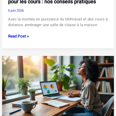
pour les cours : nos conseils pratiques
6 juin 2026
Avec la montée en puissance du télétravail et des cours à
distance, aménager une salle de classe à la maison
Aménager
Read Post »
une
salle
de
classe
à
la
maison
pour
les
cours
:
nos
conseils
pratiques