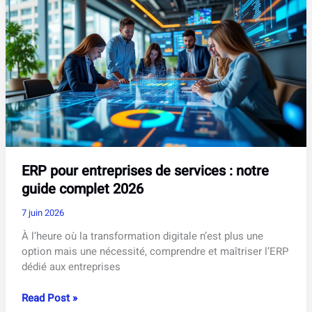
la
référence
pour
transformer
votre
carrière
ERP pour entreprises de services : notre
guide complet 2026
7 juin 2026
À l’heure où la transformation digitale n’est plus une
option mais une nécessité, comprendre et maîtriser l’ERP
dédié aux entreprises
ERP
Read Post »