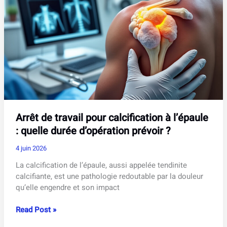
à
votre
espace
numérique
scolaire
?
Arrêt de travail pour calcification à l’épaule
: quelle durée d’opération prévoir ?
4 juin 2026
La calcification de l’épaule, aussi appelée tendinite
calcifiante, est une pathologie redoutable par la douleur
qu’elle engendre et son impact
Arrêt
Read Post »
de