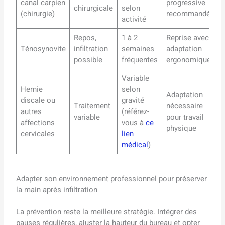
canal carpien
progressive
chirurgicale
selon
(chirurgie)
recommandée
activité
Repos,
1 à 2
Reprise avec
Ténosynovite
infiltration
semaines
adaptation
possible
fréquentes
ergonomique
Variable
Hernie
selon
Adaptation
discale ou
gravité
Traitement
nécessaire
autres
(référez-
variable
pour travail
affections
vous à
ce
physique
cervicales
lien
médical
)
Adapter son environnement professionnel pour préserver
la main après infiltration
La prévention reste la meilleure stratégie. Intégrer des
pauses régulières, ajuster la hauteur du bureau et opter