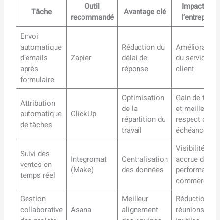
Outil
Impact sur
Tâche
Avantage clé
recommandé
l’entreprise
Envoi
automatique
Réduction du
Amélioration
d’emails
Zapier
délai de
du service
après
réponse
client
formulaire
Optimisation
Gain de temp
Attribution
de la
et meilleur
automatique
ClickUp
répartition du
respect des
de tâches
travail
échéances
Visibilité
Suivi des
Integromat
Centralisation
accrue des
ventes en
(Make)
des données
performance
temps réel
commerciale
Gestion
Meilleur
Réduction de
collaborative
Asana
alignement
réunions