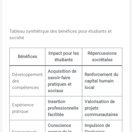
Tableau synthétique des bénéfices pour étudiants et
société
Impact pour les
Répercussions
Bénéfices
étudiants
sociétales
Acquisition de
Développement
Renforcement du
savoir-faire
des
capital humain
pratiques et
compétences
local
sociaux
Insertion
Valorisation de
Expérience
professionnelle
projets
pratique
facilitée
communautaires
Conscience
Impulsion de
Engagement
accrue de la
l’inclusion