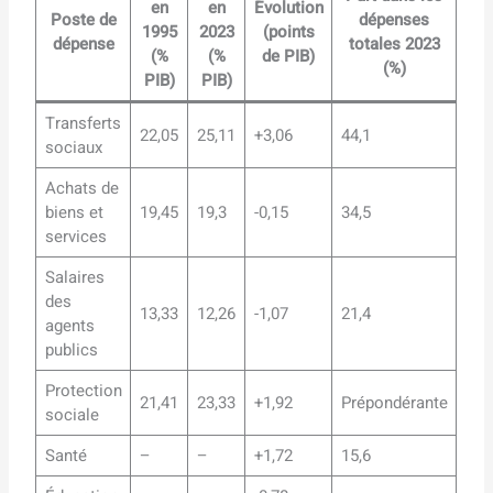
en
en
Évolution
Poste de
dépenses
1995
2023
(points
dépense
totales 2023
(%
(%
de PIB)
(%)
PIB)
PIB)
Transferts
22,05
25,11
+3,06
44,1
sociaux
Achats de
biens et
19,45
19,3
-0,15
34,5
services
Salaires
des
13,33
12,26
-1,07
21,4
agents
publics
Protection
21,41
23,33
+1,92
Prépondérante
sociale
Santé
–
–
+1,72
15,6