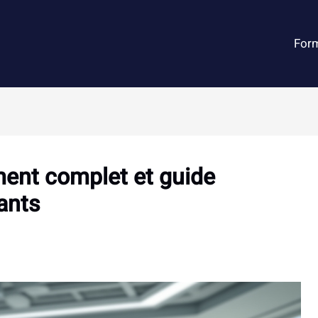
For
ment complet et guide
tants