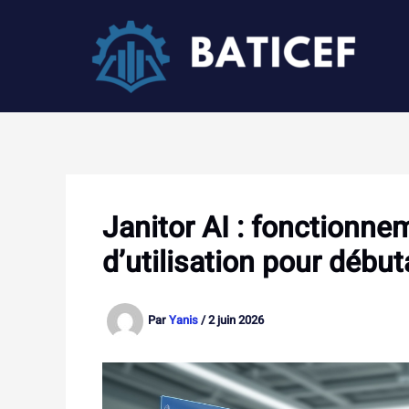
Aller
au
contenu
Janitor AI : fonctionne
d’utilisation pour débu
Par
Yanis
/
2 juin 2026