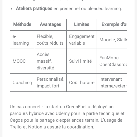
Ateliers pratiques
en présentiel ou blended learning.
Méthode
Avantages
Limites
Exemple d’outil
e-
Flexible,
Engagement
Moodle, Skillsoft
learning
coûts réduits
variable
Accès
FunMooc,
MOOC
massif,
Suivi limité
OpenClassrooms
diversité
Personnalisé,
Intervenant
Coaching
Coût horaire
impact fort
interne/externe
Un cas concret : la start-up GreenFuel a déployé un
parcours hybride avec Udemy pour la partie technique et
Cegos pour le partage d’expériences terrain. L’usage de
Trello et Notion a assuré la coordination.