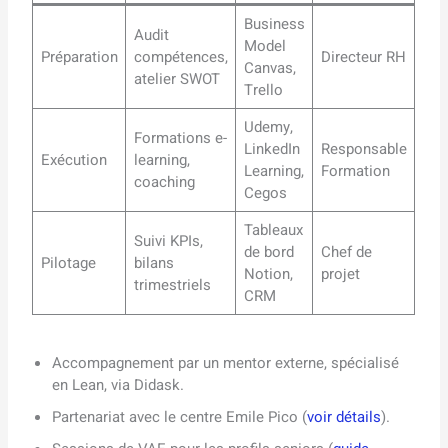
Business
Audit
Model
Préparation
compétences,
Directeur RH
Canvas,
atelier SWOT
Trello
Udemy,
Formations e-
LinkedIn
Responsable
Exécution
learning,
Learning,
Formation
coaching
Cegos
Tableaux
Suivi KPIs,
de bord
Chef de
Pilotage
bilans
Notion,
projet
trimestriels
CRM
Accompagnement par un mentor externe, spécialisé
en Lean, via Didask.
Partenariat avec le centre Emile Pico (
voir détails
).