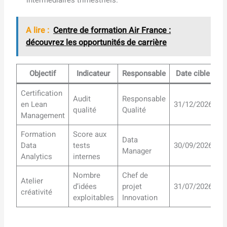
A lire :
Centre de formation Air France :
découvrez les opportunités de carrière
Objectif
Indicateur
Responsable
Date cible
Certification
Audit
Responsable
en Lean
31/12/2026
qualité
Qualité
Management
Formation
Score aux
Data
Data
tests
30/09/2026
Manager
Analytics
internes
Nombre
Chef de
Atelier
d’idées
projet
31/07/2026
créativité
exploitables
Innovation