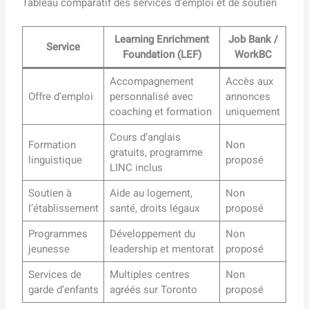
Tableau comparatif des services d’emploi et de soutien
Learning Enrichment
Job Bank /
Service
Foundation (LEF)
WorkBC
Accompagnement
Accès aux
Offre d’emploi
personnalisé avec
annonces
coaching et formation
uniquement
Cours d’anglais
Formation
Non
gratuits, programme
linguistique
proposé
LINC inclus
Soutien à
Aide au logement,
Non
l’établissement
santé, droits légaux
proposé
Programmes
Développement du
Non
jeunesse
leadership et mentorat
proposé
Services de
Multiples centres
Non
garde d’enfants
agréés sur Toronto
proposé