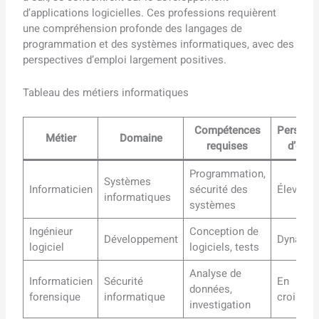
d’applications logicielles. Ces professions requièrent
une compréhension profonde des langages de
programmation et des systèmes informatiques, avec des
perspectives d’emploi largement positives.
Tableau des métiers informatiques
Compétences
Perspect
Métier
Domaine
requises
d’empl
Programmation,
Systèmes
Informaticien
sécurité des
Élevées
informatiques
systèmes
Ingénieur
Conception de
Développement
Dynamiq
logiciel
logiciels, tests
Analyse de
Informaticien
Sécurité
En
données,
forensique
informatique
croissan
investigation