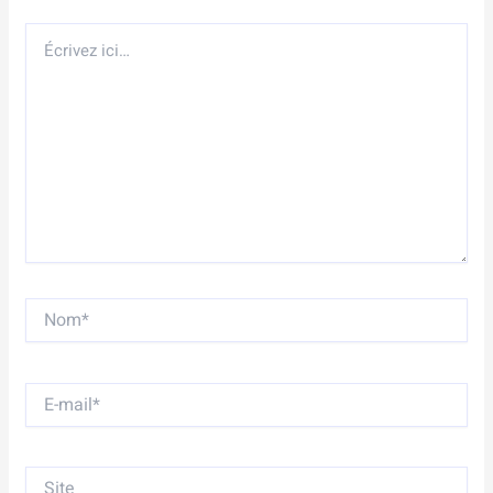
Écrivez
ici…
Nom*
E-
mail*
Site