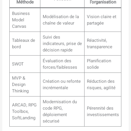
Méthode
l’organisation
Business
Modélisation de la
Vision claire et
Model
chaîne de valeur
partagée
Canvas
Suivi des
Tableaux de
Réactivité,
indicateurs, prise de
bord
transparence
décision rapide
Évaluation des
Planification
SWOT
forces/faiblesses
solide
MVP &
Création ou refonte
Réduction des
Design
incrémentale
risques, agilité
Thinking
Modernisation du
ARCAD, RPG
code RPG,
Pérennité des
Toolbox,
déploiement
investissements
SoftLanding
sécurisé