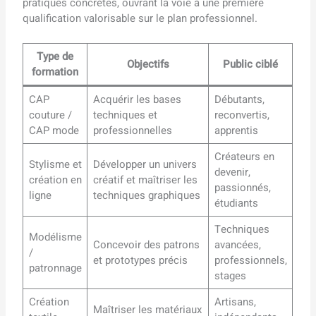
pratiques concrètes, ouvrant la voie à une première
qualification valorisable sur le plan professionnel.
Type de
Objectifs
Public ciblé
formation
CAP
Acquérir les bases
Débutants,
couture /
techniques et
reconvertis,
CAP mode
professionnelles
apprentis
Créateurs en
Stylisme et
Développer un univers
devenir,
création en
créatif et maîtriser les
passionnés,
ligne
techniques graphiques
étudiants
Techniques
Modélisme
Concevoir des patrons
avancées,
/
et prototypes précis
professionnels,
patronnage
stages
Création
Artisans,
Maîtriser les matériaux