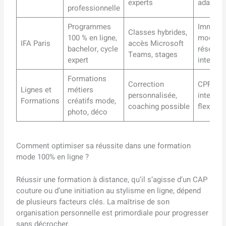
experts
adaptés
professionnelle
Programmes
Immersi
Classes hybrides,
100 % en ligne,
mode à P
IFA Paris
accès Microsoft
bachelor, cycle
réseaux
Teams, stages
expert
internat
Formations
Correction
CPF, out
Lignes et
métiers
personnalisée,
interacti
Formations
créatifs mode,
coaching possible
flexibilit
photo, déco
Comment optimiser sa réussite dans une formation
mode 100% en ligne ?
Réussir une formation à distance, qu’il s’agisse d’un CAP
couture ou d’une initiation au stylisme en ligne, dépend
de plusieurs facteurs clés. La maîtrise de son
organisation personnelle est primordiale pour progresser
sans décrocher.