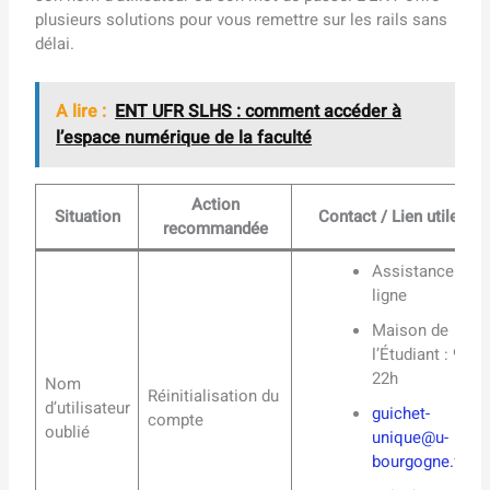
plusieurs solutions pour vous remettre sur les rails sans
délai.
A lire :
ENT UFR SLHS : comment accéder à
l’espace numérique de la faculté
Action
Situation
Contact / Lien utile
recommandée
Assistance en
ligne
Maison de
l’Étudiant : 9h-
22h
Nom
Réinitialisation du
d’utilisateur
guichet-
compte
oublié
unique@u-
bourgogne.fr