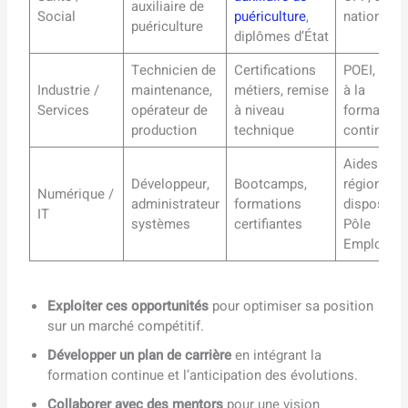
auxiliaire de
Social
puériculture
,
nationales
puériculture
diplômes d’État
Technicien de
Certifications
POEI, aide
Industrie /
maintenance,
métiers, remise
à la
Services
opérateur de
à niveau
formation
production
technique
continue
Aides
Développeur,
Bootcamps,
régionales
Numérique /
administrateur
formations
dispositifs
IT
systèmes
certifiantes
Pôle
Emploi
Exploiter ces opportunités
pour optimiser sa position
sur un marché compétitif.
Développer un plan de carrière
en intégrant la
formation continue et l’anticipation des évolutions.
Collaborer avec des mentors
pour une vision